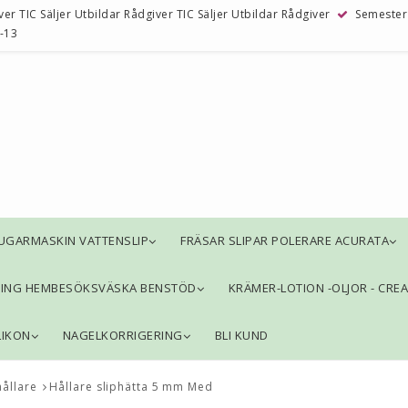
ver TIC Säljer Utbildar Rådgiver TIC Säljer Utbildar Rådgiver
Semester 
-13
UGARMASKIN VATTENSLIP
FRÄSAR SLIPAR POLERARE ACURATA
NING HEMBESÖKSVÄSKA BENSTÖD
KRÄMER-LOTION -OLJOR - CRE
LIKON
NAGELKORRIGERING
BLI KUND
hållare
Hållare sliphätta 5 mm Med