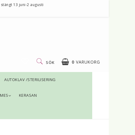
stängt 13 juni-2 augusti
0
VARUKORG
SÖK
AUTOKLAV /STERILISERING
DIN VARUKORG ÄR TOM
AMES
KERASAN