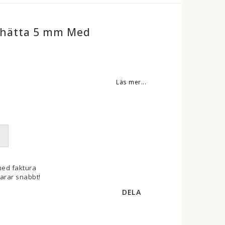
iphätta 5 mm Med
 favoritlistan
Läs mer...
med faktura
varar snabbt!
DELA