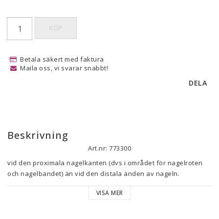
KÖP
Betala säkert med faktura
Maila oss, vi svarar snabbt!
DELA
Beskrivning
Art.nr: 773300
vid den proximala nagelkanten (dvs i området för nagelroten 
och nagelbandet) än vid den distala änden av nageln. 
nagelplatta (= fri nagelkantkant).

VISA MER
Med passiv nagelkorrigering bevaras denna lägre grad av 
krökning av nagelplattan framåt under nageltillväxt, vilket ger 
en plattare övergripande form av nagelplattan över tiden.
